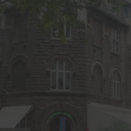
e
lschutz-Simulator
rung für Fenster und
üren