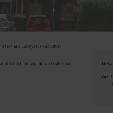
nstern aus Eucalyptus-Globulus-
Deta
kmal in Abstimmung mit den Behörden!
Ort:
5
D