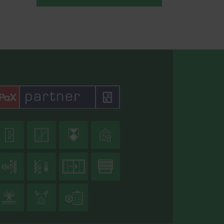










