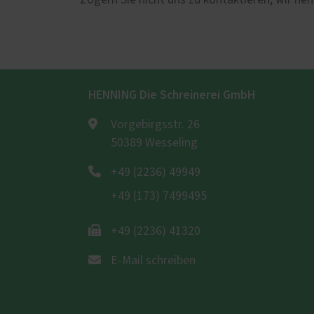
Zögern Sie nicht uns zu kontaktieren, wir neh
HENNING Die Schreinerei GmbH
Vorgebirgsstr. 26
50389 Wesseling
+49 (2236) 49949
+49 (173) 7499495
+49 (2236) 41320
E-Mail schreiben