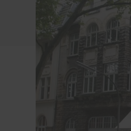
Servic
Weitere Leistungen
Schal
Möbelbau
Förde
Treppen
Haust
Infrarotkabinen und Saunen
Überdachungen
Küchen
Möbel online planen