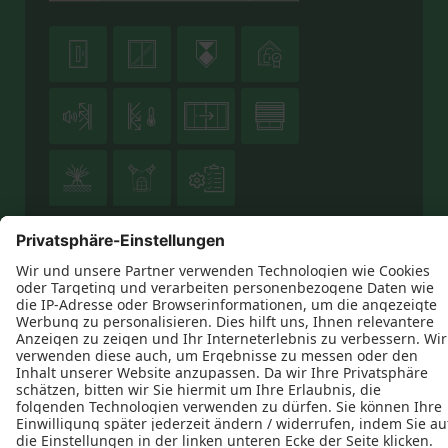











Datenschutz
Impressum
Kontakt
AGB
HENNING Die Schreinerei GmbH © 2026