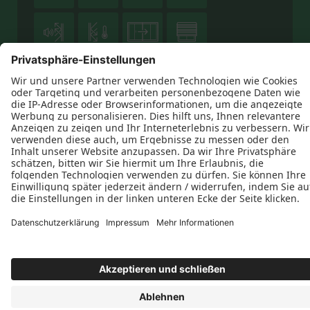







Datenschutz
Impressum
Kontakt
AGB
HENNING Die Schreinerei GmbH © 2026