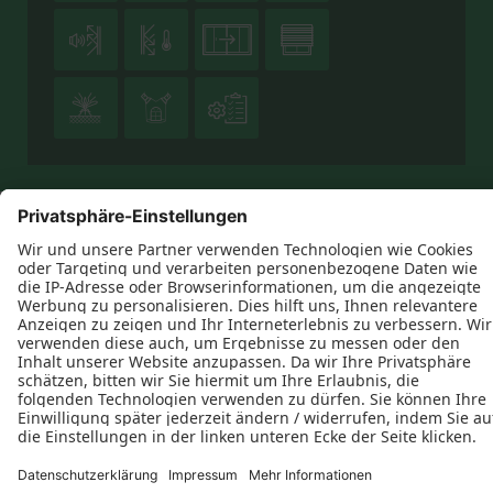







Datenschutz
Impressum
Kontakt
AGB
HENNING Die Schreinerei GmbH © 2026