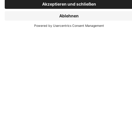










