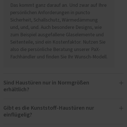
Das kommt ganz darauf an. Und zwar auf Ihre
persönlichen Anforderungen in puncto
Sicherheit, Schallschutz, Wärmedämmung
und, und, und. Auch besondere Designs, wie
zum Beispiel ausgefallene Glaselemente und
Seitenteile, sind ein Kostenfaktor. Nutzen Sie
also die persönliche Beratung unserer PaX-
Fachhändler und finden Sie Ihr Wunsch-Modell.
Sind Haustüren nur in Normgrößen
erhältlich?
Gibt es die Kunststoff-Haustüren nur
Wir fertigen Haustüren ausschließlich nach
einflügelig?
Maß. Das heißt, wir realisieren spezielle
Abmessungen und auch besondere