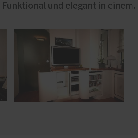
e
Funktional und elegant in einem.
lschutz-Simulator
rung für Fenster und
üren