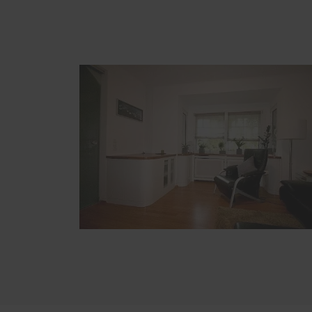
Servic
Weitere Leistungen
Schal
Möbelbau
Förde
Treppen
Haust
Infrarotkabinen und Saunen
Überdachungen
Küchen
Möbel online planen