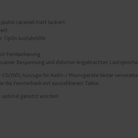
latte caramel matt lackiert
iert
r TipOn Ausfahrhilfe
mit Fernbedienung
irksamer Bespannung und dahinter Angebrachten Lautspreche
 CD/DVD, Auszüge für Audio-/ Phonogeräte hinter versenkbar
ie die Fensterbank mit ausziehbarem Tablar.
er optimal genutzt worden!