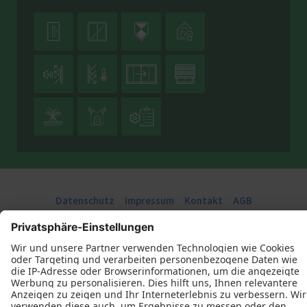











Datenschutz
Impressum
Kontakt
AGB
HENNING Die Schreinerei GmbH © 2026