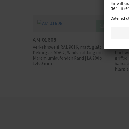
Stütze
AM 01608
AM 0
Verkehrsweiß RAL 9016, matt, glatt |
Anthraz
Dekorglas ADG 2, Sandstrahlung mit
hochwet
klarem umlaufenden Rand | LA 280 x
griffse
1.400 mm
Sandst
Klargla