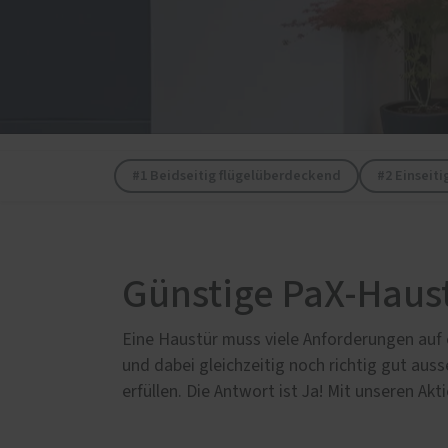
Servic
Weitere Leistungen
Schal
Möbelbau
Förde
Treppen
Haust
Infrarotkabinen und Saunen
Überdachungen
Küchen
#1 Beidseitig flügelüberdeckend
#2 Einseit
Möbel online planen
Günstige PaX-Haus
Eine Haustür muss viele Anforderungen auf ei
und dabei gleichzeitig noch richtig gut auss
erfüllen. Die Antwort ist Ja! Mit unseren Ak