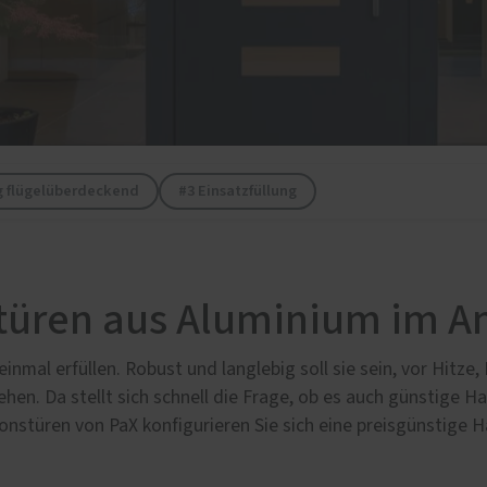
e
lschutz-Simulator
rung für Fenster und
üren
ig flügelüberdeckend
#3 Einsatzfüllung
türen aus Aluminium im A
nmal erfüllen. Robust und langlebig soll sie sein, vor Hitze, 
ehen. Da stellt sich schnell die Frage, ob es auch günstige Ha
tionstüren von PaX konfigurieren Sie sich eine preisgünstige