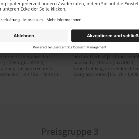
n
1230A
AM 01230B
itgrau RAL 7016, matt, glatt,
Anthrazitgrau RAL 7016, matt, g
terfest | Lichtausschnitt
hochwetterfest | Lichtausschni
itig | Dekorglas ADG 3,
bandseitig | Dekorglas ADG 3,
rahlung mit senkrechtem
Sandstrahlung mit senkrechte
sstreifen | LA 170 x 1.400 mm
Klarglasstreifen | LA 170 x 1.4
Preisgruppe 3