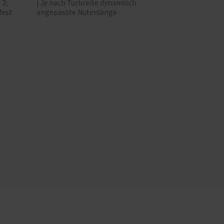
 2,
| Je nach Türbreite dynamisch
fest
angepasste Nutenlänge