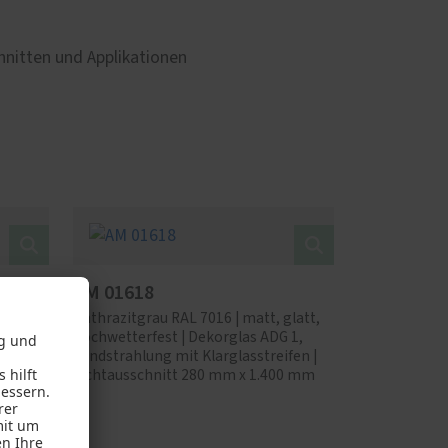
hnitten und Applikationen
AM 01618
glatt,
Anthrazitgrau RAL 7016 | matt, glatt,
 1,
hochwetterfest | Dekorglas ADG 1,
fen | 3
Sandstrahlung mit Klarglasstreifen |
280 mm
Lichtausschnitt 280 mm x 1.400 mm