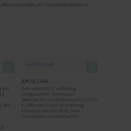
der Aktionsmodelle mit Ornamentrahmen in
AM 01234A
g mit
Dekorglas ADG 4, vollflächig
| 2
sandgestrahlt | Aluminium-
Dekorleisten in Edelstahloptik | LA 170
 1.400
x 1.400 mm | Zusatzausstattung:
Schwarzbraun RAL 8022, matt,
Feinstruktur, hochwetterfest
10,