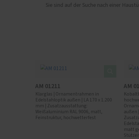
Sie sind auf der Suche nach einer Haust
AM 01211
AM 0
Klarglas | Ornamentrahmen in
Kobaltb
Edelstahloptik außen | LA 170 x 1.200
hochwet
mm | Zusatzausstattung:
Orname
Weißaluminium RAL 9006, matt,
außen |
Feinstruktur, hochwetterfest
Zusatz
Edelsta
matt g
Stütze