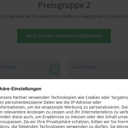
Preisgruppe 2
 Entdecken Sie die Aktionsmodelle mit eleganten Lichtaussc
Jetzt Aktions-Haustür konfigurieren
4400
AM 04318
aun RAL 8003, matt, glatt,
Anthrazitgrau RAL 7016 | matt, 
terfest | Dekorglas ADG 2,
hochwetterfest | Dekorglas ADG
rahlung mit klarem
Sandstrahlung mit Klarglasstrei
enden Rand | 4 LA 206 x 206 mm
Lichtausschnitte à 280 mm x 
zausstattung:
hlstangengriff rund S1010,
ebürstet, 1400 mm mit geraden