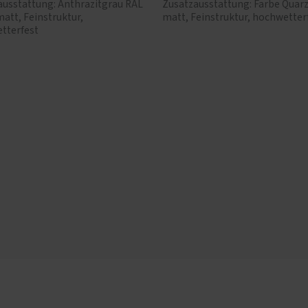
ausstattung: Anthrazitgrau RAL
Zusatzausstattung: Farbe Quarz
matt, Feinstruktur,
matt, Feinstruktur, hochwetter
tterfest