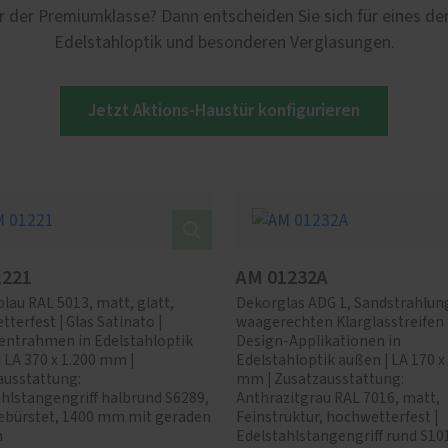
ür der Premiumklasse? Dann entscheiden Sie sich für eines 
Edelstahloptik und besonderen Verglasungen.
Jetzt Aktions-Haustür konfigurieren
1221
AM 01232A
lau RAL 5013, matt, glatt,
Dekorglas ADG 1, Sandstrahlun
terfest | Glas Satinato |
waagerechten Klarglasstreifen 
ntrahmen in Edelstahloptik
Design-Applikationen in
 LA 370 x 1.200 mm |
Edelstahloptik außen | LA 170 x
ausstattung:
mm | Zusatzausstattung:
hlstangengriff halbrund S6289,
Anthrazitgrau RAL 7016, matt,
ebürstet, 1400 mm mit geraden
Feinstruktur, hochwetterfest |
n
Edelstahlstangengriff rund S10