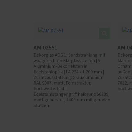
AM 02551
AM 0
Dekorglas ADG 1, Sandstrahlung mit
Dekorg
waagerechten Klarglasstreifen | 5
klarem
Aluminium-Dekorleisten in
Orname
Edelstahloptik | LA 224 x 1.200 mm |
außen |
Zusatzausstattung: Graualuminium
Zusatz
RAL 9007, matt, Feinstruktur,
7012, m
hochwetterfest |
hochwe
Edelstahlstangengriff halbrund S6289,
matt gebürstet, 1400 mm mit geraden
Stützen