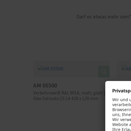
Darf es etwas mehr sein?
AM 05500
AM 0
Verkehrsweiß RAL 9016, matt, glatt |
Lehmbr
Glas Satinato | 5 LA 420 x 120 mm
hochwet
Sandst
umlauf
| Zusat
Edelsta
matt g