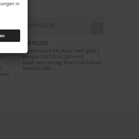
AM 01220
latt,
Verkehrsweiß RAL 9016, matt, glatt |
tt
Klarglas | LA 370 x 1.200 mm |
Zusatzausstattung: Black Line Edition
m
Paket BL1400
00 mm