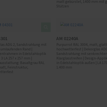
matt gebürstet, 1400 mm mit 
Stützen
4301
AM 02240A
las ADG 2, Sandstrahlung mit
Purpurrot RAL 3004, matt, glatt
 umlaufenden Rand |
hochwetterfest | Dekorglas ADG
ntrahmen in Edelstahloptik
Sandstrahlung mit senkrechte
 3 LA 257 x 257 mm |
Klarglasstreifen | Design-Appli
ausstattung: Basaltgrau RAL
in Edelstahloptik außen | LA 170
att, Feinstruktur,
1.400 mm
tterfest