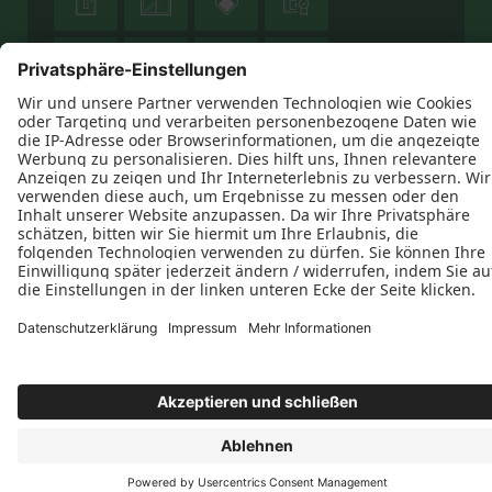







Datenschutz
Impressum
Kontakt
AGB
HENNING Die Schreinerei GmbH © 2026